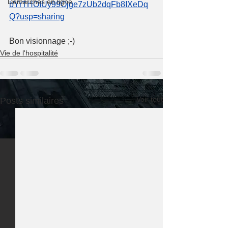
Démarches en ligne
bYrTHOIUy99Ojge7zUb2dqFb8IXeDq
Q?usp=sharing
Bon visionnage ;-)
Vie de l'hospitalité
Voir tout
Posts similaires