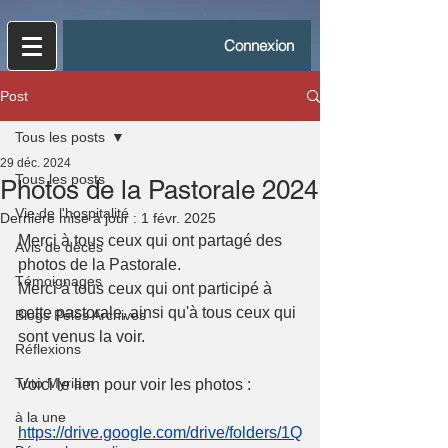
Connexion
Post
Tous les posts
29 déc. 2024
Tous les posts
Photos de la Pastorale 2024
Vie de l'hospitalité
Dernière mise à jour :
1 févr. 2025
Merci à tous ceux qui ont partagé des 
Avis de décès
photos de la Pastorale.
Témoignages
Merci à tous ceux qui ont participé à 
cette pastorale, ainsi qu'à tous ceux qui 
Blogs Pélés Archives
sont venus la voir.
Réflexions
Tuto Myriam
Voici le lien pour voir les photos :
à la une
https://drive.google.com/drive/folders/1Q