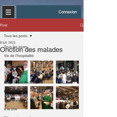
Connexion
Post
Tous les posts
8 juil. 2021
Tous les posts
Onction des malades
Vie de l'hospitalité
Avis de décès
Témoignages
Blogs Pélés Archives
Réflexions
Tuto Myriam
à la une