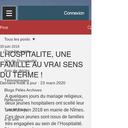
Connexion
Post
Tous les posts
30 juin 2018
Tous les posts
L’HOSPITALITE, UNE
Vie de l'hospitalité
FAMILLE AU VRAI SENS
Avis de décès
DU TERME !
Témoignages
Dernière mise à jour :
23 mars 2020
Blogs Pélés Archives
A quelques jours du mariage religieux, 
Réflexions
deux jeunes hospitaliers ont scellé leur 
Tuto Myriam
union fin juin 2018 en mairie de Nîmes. 
Ces deux jeunes sont issus de familles 
à la une
très engagées au sein de l’Hospitalité. 