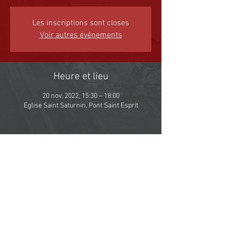
Les inscriptions sont closes
Voir autres événements
Heure et lieu
20 nov. 2022, 15:30 – 18:00
Eglise Saint Saturnin, Pont Saint Esprit
Contactez-nous :-)
HOSPITALITÉ SAINT-JEAN PAUL II