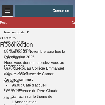
Connexion
Post
Tous les posts
21 oct. 2025
Tous les posts
Récollection
Vie de l'hospitalité
Le Samedi 22 Novembre aura lieu la 
Récollection 2025.
Avis de décès
Nous vous donnons rendez-vous au 
Témoignages
Grau-du-Roi, au Collège Emmanuel 
Blogs Pélés Archives
d'Alzon, 953 Route de Carnon
Au programme :
Réflexions
9h30 : Café d'accueil
Tuto Myriam
Conférence du Père Claude 
Sarrazin sur le thème de 
à la une
L'Annonciation