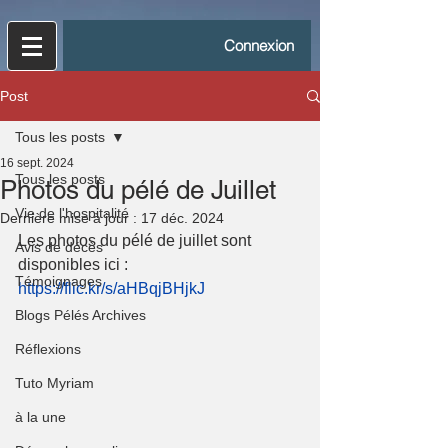
Connexion
Post
Tous les posts
16 sept. 2024
Tous les posts
Photos du pélé de Juillet
Vie de l'hospitalité
Dernière mise à jour :
17 déc. 2024
Les photos du pélé de juillet sont 
Avis de décès
disponibles ici : 
Témoignages
https://flic.kr/s/aHBqjBHjkJ
Blogs Pélés Archives
Réflexions
Tuto Myriam
à la une