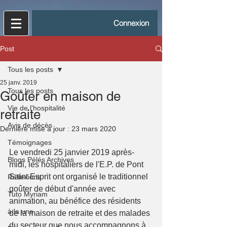
Connexion
Post
Tous les posts
25 janv. 2019
Tous les posts
Goûter en maison de
Vie de l'hospitalité
retraite
Avis de décès
Dernière mise à jour :
23 mars 2020
Témoignages
Le vendredi 25 janvier 2019 après-
Blogs Pélés Archives
midi, les hospitaliers de l'E.P. de Pont 
Saint Esprit ont organisé le traditionnel 
Réflexions
goûter de début d'année avec 
Tuto Myriam
animation, au bénéfice des résidents 
à la une
de la maison de retraite et des malades 
du secteur que nous accompagnons à 